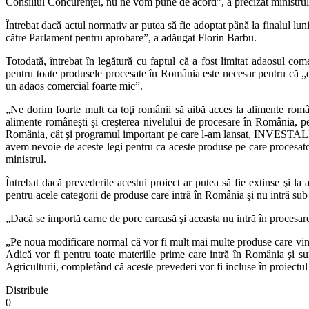
Consiliul Concurenţei, nu ne vom pune de acord”, a precizat ministru
Întrebat dacă actul normativ ar putea să fie adoptat până la finalul lun
către Parlament pentru aprobare”, a adăugat Florin Barbu.
Totodată, întrebat în legătură cu faptul că a fost limitat adaosul co
pentru toate produsele procesate în România este necesar pentru că „e
un adaos comercial foarte mic”.
„Ne dorim foarte mult ca toţi românii să aibă acces la alimente române
alimente româneşti şi creşterea nivelului de procesare în România, pe
România, cât şi programul important pe care l-am lansat, INVESTALIM
avem nevoie de aceste legi pentru ca aceste produse pe care procesatori
ministrul.
Întrebat dacă prevederile acestui proiect ar putea să fie extinse şi l
pentru acele categorii de produse care intră în România şi nu intră sub
„Dacă se importă carne de porc carcasă şi aceasta nu intră în procesare
„Pe noua modificare normal că vor fi mult mai multe produse care vin 
Adică vor fi pentru toate materiile prime care intră în România şi sun
Agriculturii, completând că aceste prevederi vor fi incluse în proiectu
Distribuie
0