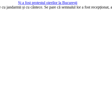
Și a fost protestul oierilor la București
te cu jandarmii și cu cântece. Se pare că semnalul lor a fost recepționat,