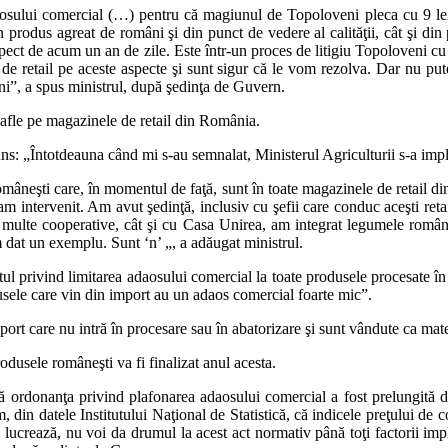
osului comercial (…) pentru că magiunul de Topoloveni pleca cu 9 lei 
rodus agreat de români şi din punct de vedere al calităţii, cât şi din p
aspect de acum un an de zile. Este într-un proces de litigiu Topoloveni cu 
le de retail pe aceste aspecte şi sunt sigur că le vom rezolva. Dar n
ni”, a spus ministrul, după şedinţa de Guvern.
 afle pe magazinele de retail din România.
spuns: „Întotdeauna când mi s-au semnalat, Ministerul Agriculturii s-a imp
âneşti care, în momentul de faţă, sunt în toate magazinele de retail di
am intervenit. Am avut şedinţă, inclusiv cu şefii care conduc aceşti reta
ai multe cooperative, cât şi cu Casa Unirea, am integrat legumele româ
 dat un exemplu. Sunt ‘n’ „, a adăugat ministrul.
ctul privind limitarea adaosului comercial la toate produsele procesate 
usele care vin din import au un adaos comercial foarte mic”.
 import care nu intră în procesare sau în abatorizare şi sunt vândute ca 
odusele româneşti va fi finalizat anul acesta.
 că ordonanţa privind plafonarea adaosului comercial a fost prelungit
em, din datele Institutului Naţional de Statistică, că indicele preţului 
ucrează, nu voi da drumul la acest act normativ până toţi factorii impl