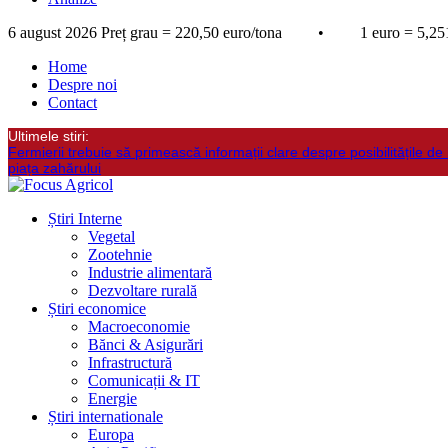
6 august 2026
Preț grau = 220,50 euro/tona • 1 euro = 5,251
Home
Despre noi
Contact
Ultimele stiri:
Fermierii trebuie să primească informații clare despre posibilitățile de 
piața zahărului
Știri Interne
Vegetal
Zootehnie
Industrie alimentară
Dezvoltare rurală
Știri economice
Macroeconomie
Bănci & Asigurări
Infrastructură
Comunicații & IT
Energie
Știri internationale
Europa