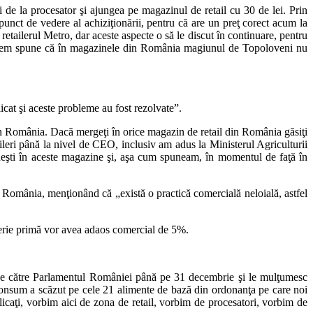
de la procesator şi ajungea pe magazinul de retail cu 30 de lei. Prin
unct de vedere al achiziţionării, pentru că are un preţ corect acum la
retailerul Metro, dar aceste aspecte o să le discut în continuare, pentru
u putem spune că în magazinele din România magiunul de Topoloveni nu
licat şi aceste probleme au fost rezolvate”.
n România. Dacă mergeţi în orice magazin de retail din România găsiţi
ileri până la nivel de CEO, inclusiv am adus la Ministerul Agriculturii
neşti în aceste magazine şi, aşa cum spuneam, în momentul de faţă în
în România, menţionând că „există o practică comercială neloială, astfel
materie primă vor avea adaos comercial de 5%.
ă de către Parlamentul României până pe 31 decembrie şi le mulţumesc
de consum a scăzut pe cele 21 alimente de bază din ordonanţa pe care noi
icaţi, vorbim aici de zona de retail, vorbim de procesatori, vorbim de