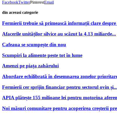
Facebook
Twitter
Pinterest
Email
din aceeasi categorie
Fermierii trebuie să primească informații clare despre po
Afacerile unităților silvice au scăzut la 4,13 miliarde...
Cafeaua se scumpește din nou
Scumpiri la alimente peste tot în lume
Amenzi pe piața zahărului
Abordare echilibrată în desemnarea zonelor prioritare
Fermierii cer sprijin financiar pentru sectorul ovin și..
APIA plătește 155 milioane lei pentru motorina aferen
Noi măsuri comunitare pentru acoperirea creșterii preț