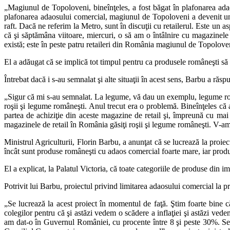
„Magiunul de Topoloveni, bineînţeles, a fost băgat în plafonarea ada
plafonarea adaosului comercial, magiunul de Topoloveni a devenit un p
raft. Dacă ne referim la Metro, sunt în discuţii cu retailerul. Este un 
că şi săptămâna viitoare, miercuri, o să am o întâlnire cu magazine
există; este în peste patru retaileri din România magiunul de Topolove
El a adăugat că se implică tot timpul pentru ca produsele româneşti să
Întrebat dacă i s-au semnalat şi alte situaţii în acest sens, Barbu a ră
„Sigur că mi s-au semnalat. La legume, vă dau un exemplu, legume rom
roşii şi legume româneşti. Anul trecut era o problemă. Bineînţeles că 
partea de achiziţie din aceste magazine de retail şi, împreună cu m
magazinele de retail în România găsiţi roşii şi legume româneşti. V-am
Ministrul Agriculturii, Florin Barbu, a anunţat că se lucrează la proie
încât sunt produse româneşti cu adaos comercial foarte mare, iar prod
El a explicat, la Palatul Victoria, că toate categoriile de produse din
Potrivit lui Barbu, proiectul privind limitarea adaosului comercial la pr
„Se lucrează la acest proiect în momentul de faţă. Ştim foarte bine
colegilor pentru că şi astăzi vedem o scădere a inflaţiei şi astăzi ved
am dat-o în Guvernul României, cu procente între 8 şi peste 30%. Se l