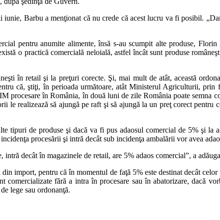
l, după şedinţa de Guvern.
ii iunie, Barbu a menţionat că nu crede că acest lucru va fi posibil. „Da
mercial pentru anumite alimente, însă s-au scumpit alte produse, Flori
xistă o practică comercială neloială, astfel încât sunt produse româneşt
şti în retail şi la preţuri corecte. Şi, mai mult de atât, această ordon
ntru că, ştiţi, în perioada următoare, atât Ministerul Agriculturii, pr
 procesare în România, în două luni de zile România poate semna cont
i le realizează să ajungă pe raft şi să ajungă la un preţ corect pentru 
a alte tipuri de produse şi dacă va fi pus adaosul comercial de 5% şi la
 incidenţa procesării şi intră decât sub incidenţa ambalării vor avea ad
, intră decât în magazinele de retail, are 5% adaos comercial”, a adăuga
din import, pentru că în momentul de faţă 5% este destinat decât celor
t comercializate fără a intra în procesare sau în abatorizare, dacă vorb
l de lege sau ordonanţă.