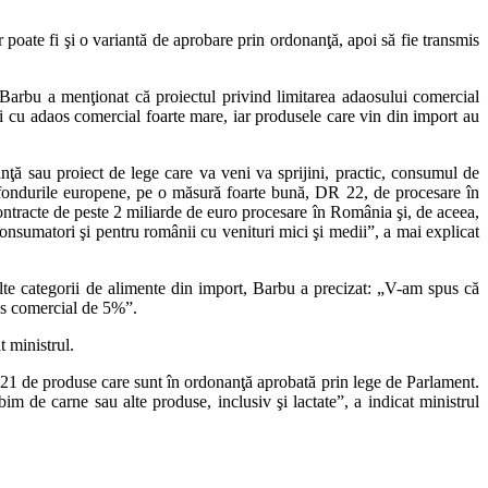
r poate fi şi o variantă de aprobare prin ordonanţă, apoi să fie transmis
n Barbu a menţionat că proiectul privind limitarea adaosului comercial
i cu adaos comercial foarte mare, iar produsele care vin din import au
anţă sau proiect de lege care va veni va sprijini, practic, consumul de
in fondurile europene, pe o măsură foarte bună, DR 22, de procesare în
racte de peste 2 miliarde de euro procesare în România şi, de aceea,
consumatori şi pentru românii cu venituri mici şi medii”, a mai explicat
 alte categorii de alimente din import, Barbu a precizat: „V-am spus că
aos comercial de 5%”.
t ministrul.
 21 de produse care sunt în ordonanţă aprobată prin lege de Parlament.
im de carne sau alte produse, inclusiv şi lactate”, a indicat ministrul