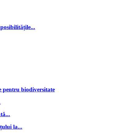
sibilitățile...
 pentru biodiversitate
.
tă...
ului la...