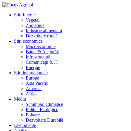
Știri Interne
Vegetal
Zootehnie
Industrie alimentară
Dezvoltare rurală
Știri economice
Macroeconomie
Bănci & Asigurări
Infrastructură
Comunicații & IT
Energie
Știri internationale
Europa
Asia Pacific
America
Africa
Mediu
Schimbări Climatice
Politici Ecologice
Poluare
Dezvoltare Durabilă
Evenimente
Analize