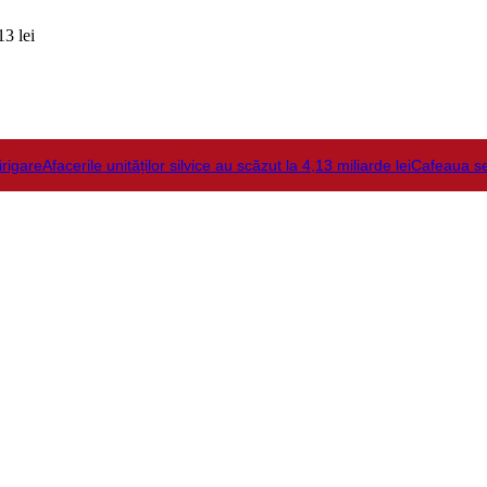
3 lei
irigare
Afacerile unităților silvice au scăzut la 4,13 miliarde lei
Cafeaua s