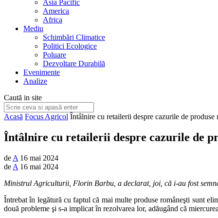
Asia Pacific
America
Africa
Mediu
Schimbări Climatice
Politici Ecologice
Poluare
Dezvoltare Durabilă
Evenimente
Analize
Caută in site
Acasă
Focus Agricol
Întâlnire cu retailerii despre cazurile de produse
Întâlnire cu retailerii despre cazurile de 
de
A
16 mai 2024
de
A
16 mai 2024
Ministrul Agriculturii, Florin Barbu, a declarat, joi, că i-au fost sem
Întrebat în legătură cu faptul că mai multe produse româneşti sunt elim
două probleme şi s-a implicat în rezolvarea lor, adăugând că miercurea 