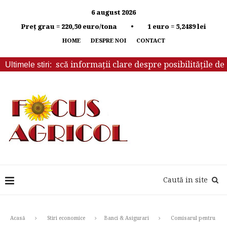
6 august 2026
Preț grau = 220,50 euro/tona • 1 euro = 5,2489 lei
HOME
DESPRE NOI
CONTACT
ă primească informații clare despre posibilitățile de iriga
Ultimele stiri:
Caută in site
Acasă
Stiri economice
Banci & Asigurari
Comisarul pentru