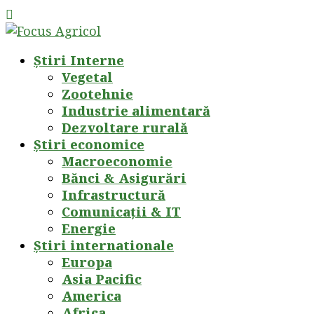
Știri Interne
Vegetal
Zootehnie
Industrie alimentară
Dezvoltare rurală
Știri economice
Macroeconomie
Bănci & Asigurări
Infrastructură
Comunicații & IT
Energie
Știri internationale
Europa
Asia Pacific
America
Africa