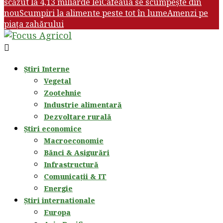
scăzut la 4,13 miliarde lei
Cafeaua se scumpește din
nou
Scumpiri la alimente peste tot în lume
Amenzi pe
piața zahărului
Știri Interne
Vegetal
Zootehnie
Industrie alimentară
Dezvoltare rurală
Știri economice
Macroeconomie
Bănci & Asigurări
Infrastructură
Comunicații & IT
Energie
Știri internationale
Europa