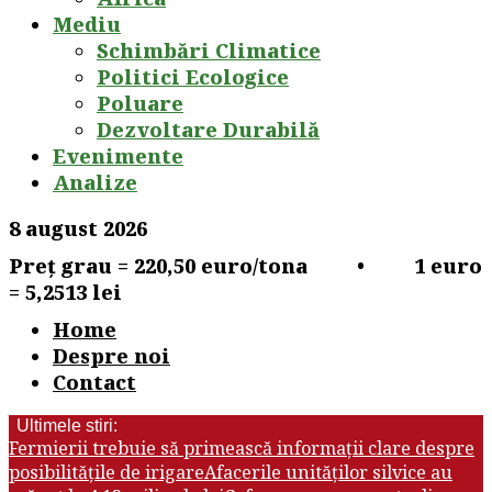
Mediu
Schimbări Climatice
Politici Ecologice
Poluare
Dezvoltare Durabilă
Evenimente
Analize
8 august 2026
Preț grau = 220,50 euro/tona • 1 euro
= 5,2513 lei
Home
Despre noi
Contact
Ultimele stiri:
Fermierii trebuie să primească informații clare despre
posibilitățile de irigare
Afacerile unităților silvice au