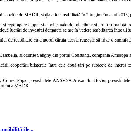
ispoziție de MADR, stația a fost reabilitată în întregime în anul 2015, 
 și repompare a apei și cinci canale de aducțiune și are o suprafață to
 două lucrări de investiții demarate se are în vedere reabilitarea întregii 
ului de reabilitare cu ajutorul căruia acesta reușește să irige o supraf
ea Cambella, silozurile Saligny din portul Constanța, compania Ameropa 
icării cooperării bilaterale între cele două țări pe subiecte de interes 
ANIF, Cornel Popa, președintele ANSVSA Alexandru Bociu, președintele
subordinea MADR.
sibilitățile...