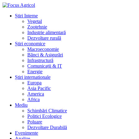
Știri Interne
Vegetal
Zootehnie
Industrie alimentară
Dezvoltare rurală
Știri economice
Macroeconomie
Bănci & Asigurări
Infrastructură
Comunicații & IT
Energie
Știri internationale
Europa
Asia Pacific
America
Africa
Mediu
Schimbări Climatice
Politici Ecologice
Poluare
Dezvoltare Durabilă
Evenimente
Analize