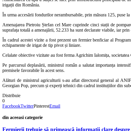
irigații din România.
În urma accesării fondurilor nerambursabile, prin măsura 125, puse la d
Amenajarea Pietroiu Ștefan cel Mare cuprinde cinci stații de pompare
suprafața totală a amenajării, 52.233 ha sunt declarate viabile, iar prin
În cadrul acestei vizite a fost prezent un fermier benficiar al Program
echipamente de irigat de tip pivot și liniare.
Celalate obiective vizitate au fost ferma Agrichim Ialomița, societat
Pe parcursul deplasării, ministrul român a salutat importanța intensif
premisele favorabile în acest sens.
Alături de ministrul agriculturii s-au aflat directorul general al 
Georgian Pop, precum și experți tehnici din cadrul instituțiilor din 
Distribuie
0
Facebook
Twitter
Pinterest
Email
din aceeasi categorie
Fermierii trebuie să primească informații clare despre po