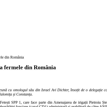
rmele din România
ă la fermele din România
mpreună cu omologul său din Israel Avi Dichter, însoțit de o delegație
e Ialomița și Constanța.
etești SPP 1, care face parte din Amenajarea de irigații Pietroiu Ștefa
îmbunătățiri funciare (canal CD1) administrată și reabilitată de către ANI