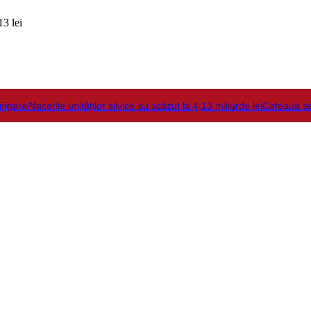
3 lei
irigare
Afacerile unităților silvice au scăzut la 4,13 miliarde lei
Cafeaua s