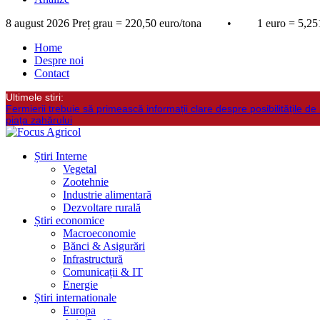
8 august 2026
Preț grau = 220,50 euro/tona • 1 euro = 5,251
Home
Despre noi
Contact
Ultimele stiri:
Fermierii trebuie să primească informații clare despre posibilitățile de 
piața zahărului
Știri Interne
Vegetal
Zootehnie
Industrie alimentară
Dezvoltare rurală
Știri economice
Macroeconomie
Bănci & Asigurări
Infrastructură
Comunicații & IT
Energie
Știri internationale
Europa