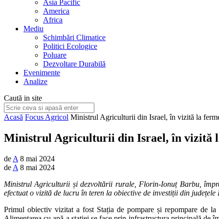
Asia Pacific
America
Africa
Mediu
Schimbări Climatice
Politici Ecologice
Poluare
Dezvoltare Durabilă
Evenimente
Analize
Caută in site
Acasă
Focus Agricol
Ministrul Agriculturii din Israel, în vizită la fe
Ministrul Agriculturii din Israel, în vizit
de
A
8 mai 2024
de
A
8 mai 2024
Ministrul Agriculturii și dezvoltării rurale, Florin-Ionuț Barbu, î
efectuat o vizită de lucru în teren la obiective de investiții din județel
Primul obiectiv vizitat a fost Stația de pompare și repompare de la F
Alimentarea cu apă a stației se face prin infrastructura principală de 