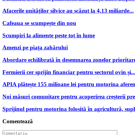
Afacerile unităților silvice au scăzut la 4,13 miliarde...
Cafeaua se scumpește din nou
Scumpiri la alimente peste tot în lume
Amenzi pe piața zahărului
Abordare echilibrată în desemnarea zonelor prioritare
Fermierii cer sprijin financiar pentru sectorul ovin și..
APIA plătește 155 milioane lei pentru motorina aferen
Noi măsuri comunitare pentru acoperirea creșterii preț
Sprijinul pentru motorina folosită în agricultură, supl
Comentează