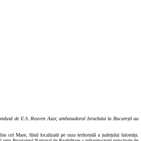
 condusă de E.S. Reuven Azar, ambasadorul Israelului la București au
n cel Mare, fiind localizată pe raza teritorială a județului Ialomița.
F prin Programul Național de Reabilitare a infrastructurii principale de