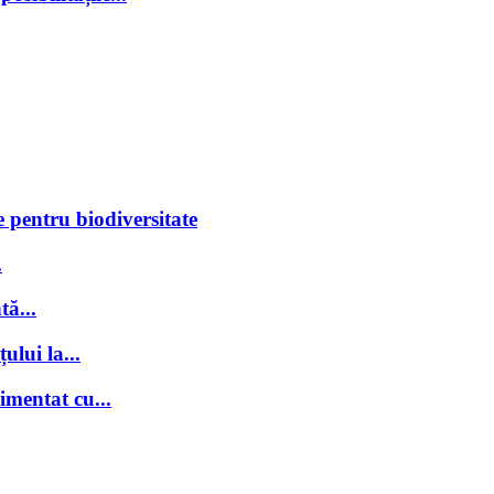
 pentru biodiversitate
.
tă...
ului la...
imentat cu...