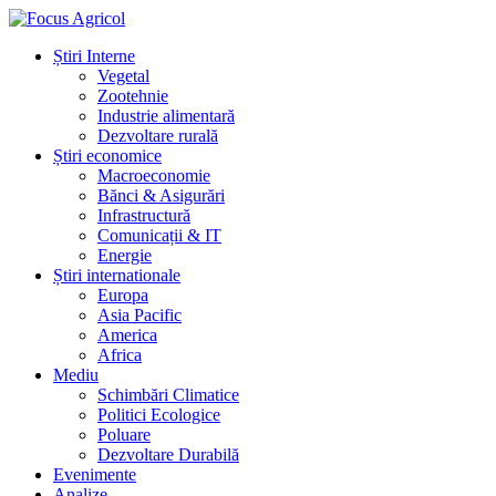
Știri Interne
Vegetal
Zootehnie
Industrie alimentară
Dezvoltare rurală
Știri economice
Macroeconomie
Bănci & Asigurări
Infrastructură
Comunicații & IT
Energie
Știri internationale
Europa
Asia Pacific
America
Africa
Mediu
Schimbări Climatice
Politici Ecologice
Poluare
Dezvoltare Durabilă
Evenimente
Analize