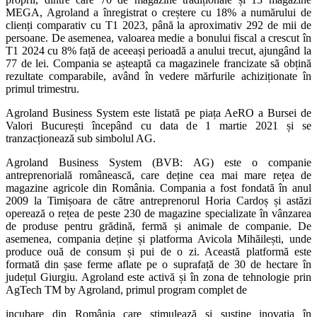
MEGA, Agroland a înregistrat o creștere cu 18% a numărului de
clienți comparativ cu T1 2023, până la aproximativ 292 de mii de
persoane. De asemenea, valoarea medie a bonului fiscal a crescut în
T1 2024 cu 8% față de aceeași perioadă a anului trecut, ajungând la
77 de lei. Compania se așteaptă ca magazinele francizate să obțină
rezultate comparabile, având în vedere mărfurile achiziționate în
primul trimestru.
Agroland Business System este listată pe piața AeRO a Bursei de
Valori București începând cu data de 1 martie 2021 și se
tranzacționează sub simbolul AG.
Agroland Business System (BVB: AG) este o companie
antreprenorială românească, care deține cea mai mare rețea de
magazine agricole din România. Compania a fost fondată în anul
2009 la Timișoara de către antreprenorul Horia Cardoș și astăzi
operează o rețea de peste 230 de magazine specializate în vânzarea
de produse pentru grădină, fermă și animale de companie. De
asemenea, compania deține și platforma Avicola Mihăilești, unde
produce ouă de consum și pui de o zi. Această platformă este
formată din șase ferme aflate pe o suprafață de 30 de hectare în
județul Giurgiu. Agroland este activă și în zona de tehnologie prin
AgTech TM by Agroland, primul program complet de
incubare din România care stimulează și susține inovația în