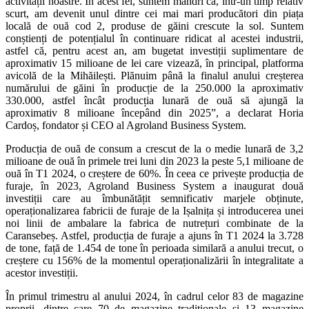
activității noastre. În acest fel, suntem mândri că, într-un timp relativ
scurt, am devenit unul dintre cei mai mari producători din piața
locală de ouă cod 2, produse de găini crescute la sol. Suntem
conștienți de potențialul în continuare ridicat al acestei industrii,
astfel că, pentru acest an, am bugetat investiții suplimentare de
aproximativ 15 milioane de lei care vizează, în principal, platforma
avicolă de la Mihăilești. Plănuim până la finalul anului creșterea
numărului de găini în producție de la 250.000 la aproximativ
330.000, astfel încât producția lunară de ouă să ajungă la
aproximativ 8 milioane începând din 2025”, a declarat Horia
Cardoș, fondator și CEO al Agroland Business System.
Producția de ouă de consum a crescut de la o medie lunară de 3,2
milioane de ouă în primele trei luni din 2023 la peste 5,1 milioane de
ouă în T1 2024, o creștere de 60%. În ceea ce privește producția de
furaje, în 2023, Agroland Business System a inaugurat două
investiții care au îmbunătățit semnificativ marjele obținute,
operaționalizarea fabricii de furaje de la Ișalnița și introducerea unei
noi linii de ambalare la fabrica de nutrețuri combinate de la
Caransebeș. Astfel, producția de furaje a ajuns în T1 2024 la 3.728
de tone, față de 1.454 de tone în perioada similară a anului trecut, o
creștere cu 156% de la momentul operaționalizării în integralitate a
acestor investiții.
În primul trimestru al anului 2024, în cadrul celor 83 de magazine
proprii, dintre care 70 de magazine tradiționale și 13 magazine