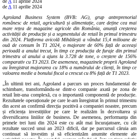
de
A
11 aprilie 2024
de
A
11 aprilie 2024
Agroland Business System (BVB: AG), grup antreprenorial
românesc de retail, agricultură și alimentație, care deține cea mai
mare rețea de magazine agricole din România, anunță creșterea
activității de producție și a segmentului de retail în primul trimestru
din 2024. Platforma avicolă Mihăilești a vândut 15,4 milioane de
ouă de consum în T1 2024, o majorare de 60% față de aceeași
perioadă a anului trecut, în timp ce producția de furaje din primul
trimestru al anului a ajuns la 3.728 de tone, o creștere de 156%
comparativ cu T3 2023. De asemenea, magazinele proprii Agroland
au înregistrat majorarea cu 18% a numărului de clienți, în timp ce
valoarea medie a bonului fiscal a crescut cu 8% față de T1 2023.
„În ultimii trei ani, Agroland a parcurs un proces fundamental de
schimbare, transformându-se dintr-o companie axată pe zona de
retail într-una complexă, cu o importantă componentă de producție.
Rezultatele operaționale pe care le-am înregistrat în primul trimestru
din acest an confirmă direcția pozitivă a companiei noastre, precum
și eficiența investițiilor pe care le realizăm în dezvoltarea și
diversificarea liniilor de business. De asemenea, performanța din
primele trei luni din 2024 este cu atât mai încurajatoare, cu cât
rezultate succed unui an 2023 dificil, dar pe parcursul căruia am
continuat să investim și să eficientizăm anumite elemente ale