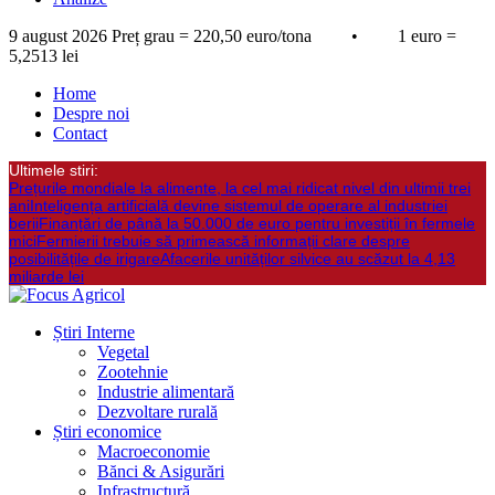
9 august 2026
Preț grau = 220,50 euro/tona • 1 euro =
5,2513 lei
Home
Despre noi
Contact
Ultimele stiri:
Prețurile mondiale la alimente, la cel mai ridicat nivel din ultimii trei
ani
Inteligența artificială devine sistemul de operare al industriei
berii
Finanțări de până la 50.000 de euro pentru investiții în fermele
mici
Fermierii trebuie să primească informații clare despre
posibilitățile de irigare
Afacerile unităților silvice au scăzut la 4,13
miliarde lei
Știri Interne
Vegetal
Zootehnie
Industrie alimentară
Dezvoltare rurală
Știri economice
Macroeconomie
Bănci & Asigurări
Infrastructură