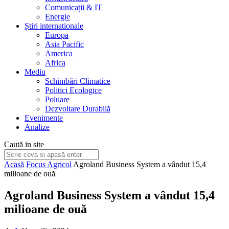
Comunicații & IT
Energie
Știri internationale
Europa
Asia Pacific
America
Africa
Mediu
Schimbări Climatice
Politici Ecologice
Poluare
Dezvoltare Durabilă
Evenimente
Analize
Caută in site
Acasă
Focus Agricol
Agroland Business System a vândut 15,4
milioane de ouă
Agroland Business System a vândut 15,4
milioane de ouă