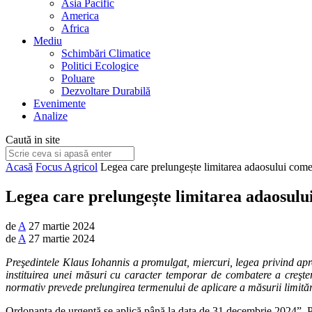
Asia Pacific
America
Africa
Mediu
Schimbări Climatice
Politici Ecologice
Poluare
Dezvoltare Durabilă
Evenimente
Analize
Caută in site
Acasă
Focus Agricol
Legea care prelungește limitarea adaosului come
Legea care prelungește limitarea adaosulu
de
A
27 martie 2024
de
A
27 martie 2024
Preşedintele Klaus Iohannis a promulgat, miercuri, legea privind a
instituirea unei măsuri cu caracter temporar de combatere a creşter
normativ prevede prelungirea termenului de aplicare a măsurii limită
Ordonanţa de urgenţă se aplică până la data de 31 decembrie 2024”. Pe 1