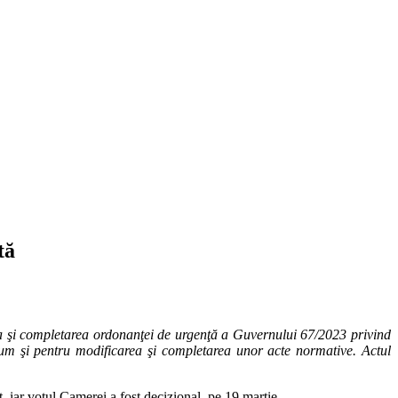
tă
a şi completarea ordonanţei de urgenţă a Guvernului 67/2023 privind
ecum şi pentru modificarea şi completarea unor acte normative. Actul
, iar votul Camerei a fost decizional, pe 19 martie.