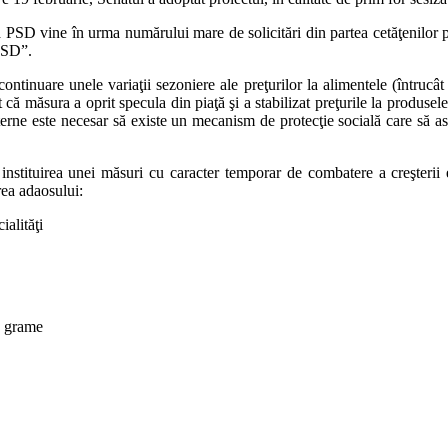
a PSD vine în urma numărului mare de solicitări din partea cetăţenilor p
PSD”.
ontinuare unele variaţii sezoniere ale preţurilor la alimentele (întrucât
nt că măsura a oprit specula din piaţă şi a stabilizat preţurile la produs
erne este necesar să existe un mecanism de protecţie socială care să asig
stituirea unei măsuri cu caracter temporar de combatere a creşterii e
rea adaosului:
alităţi
0 grame