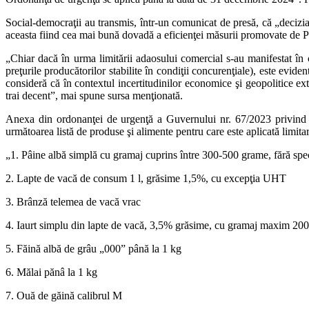
Social-democraţii au transmis, într-un comunicat de presă, că „decizi
aceasta fiind cea mai bună dovadă a eficienţei măsurii promovate de 
„Chiar dacă în urma limitării adaosului comercial s-au manifestat în c
preţurile producătorilor stabilite în condiţii concurenţiale), este evide
consideră că în contextul incertitudinilor economice şi geopolitice ext
trai decent”, mai spune sursa menţionată.
Anexa din ordonanţei de urgenţă a Guvernului nr. 67/2023 privind in
următoarea listă de produse şi alimente pentru care este aplicată limita
„1. Pâine albă simplă cu gramaj cuprins între 300-500 grame, fără speci
2. Lapte de vacă de consum 1 l, grăsime 1,5%, cu excepţia UHT
3. Brânză telemea de vacă vrac
4. Iaurt simplu din lapte de vacă, 3,5% grăsime, cu gramaj maxim 20
5. Făină albă de grâu „000” până la 1 kg
6. Mălai pănâ la 1 kg
7. Ouă de găină calibrul M