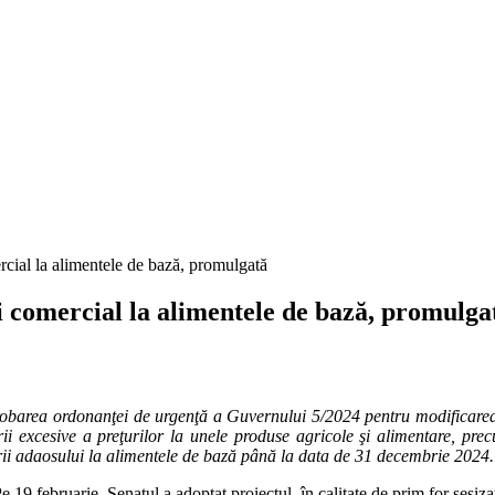
rcial la alimentele de bază, promulgată
i comercial la alimentele de bază, promulga
probarea ordonanţei de urgenţă a Guvernului 5/2024 pentru modificare
ii excesive a preţurilor la unele produse agricole şi alimentare, pr
rii adaosului la alimentele de bază până la data de 31 decembrie 2024.
9 februarie, Senatul a adoptat proiectul, în calitate de prim for sesizat