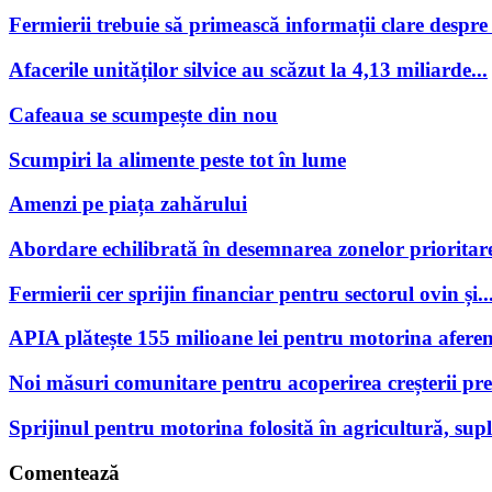
Fermierii trebuie să primească informații clare despre po
Afacerile unităților silvice au scăzut la 4,13 miliarde...
Cafeaua se scumpește din nou
Scumpiri la alimente peste tot în lume
Amenzi pe piața zahărului
Abordare echilibrată în desemnarea zonelor prioritare
Fermierii cer sprijin financiar pentru sectorul ovin și..
APIA plătește 155 milioane lei pentru motorina aferen
Noi măsuri comunitare pentru acoperirea creșterii preț
Sprijinul pentru motorina folosită în agricultură, supl
Comentează