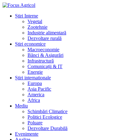
Știri Interne
Vegetal
Zootehnie
Industrie alimentară
Dezvoltare rurală
Știri economice
Macroeconomie
Bănci & Asigurări
Infrastructură
Comunicații & IT
Energie
Știri internationale
Europa
Asia Pacific
America
Africa
Mediu
Schimbări Climatice
Politici Ecologice
Poluare
Dezvoltare Durabilă
Evenimente
Analize