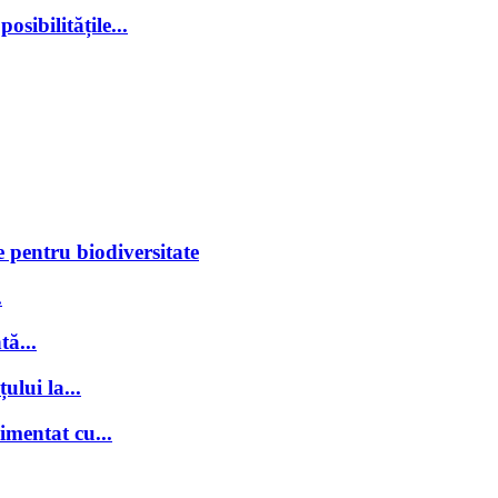
sibilitățile...
 pentru biodiversitate
.
tă...
ului la...
imentat cu...