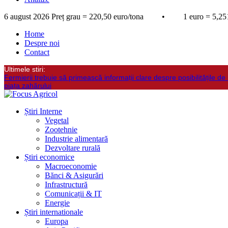
6 august 2026
Preț grau = 220,50 euro/tona • 1 euro = 5,251
Home
Despre noi
Contact
Ultimele stiri:
Fermierii trebuie să primească informații clare despre posibilitățile de 
piața zahărului
Știri Interne
Vegetal
Zootehnie
Industrie alimentară
Dezvoltare rurală
Știri economice
Macroeconomie
Bănci & Asigurări
Infrastructură
Comunicații & IT
Energie
Știri internationale
Europa