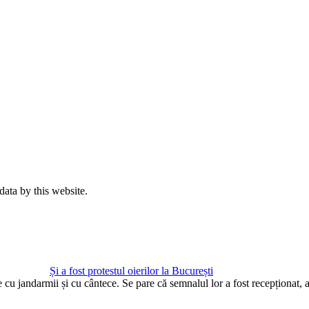
data by this website.
Și a fost protestul oierilor la București
te cu jandarmii și cu cântece. Se pare că semnalul lor a fost recepționat,