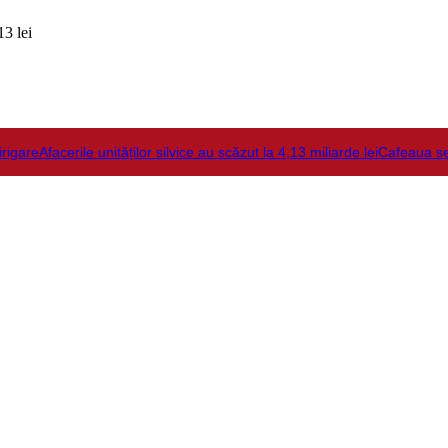
3 lei
irigare
Afacerile unităților silvice au scăzut la 4,13 miliarde lei
Cafeaua s