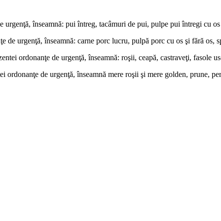
 urgenţă, înseamnă: pui întreg, tacâmuri de pui, pulpe pui întregi cu os ş
e de urgenţă, înseamnă: carne porc lucru, pulpă porc cu os şi fără os, s
tei ordonanţe de urgenţă, înseamnă: roşii, ceapă, castraveţi, fasole usc
tei ordonanţe de urgenţă, înseamnă mere roşii şi mere golden, prune, per