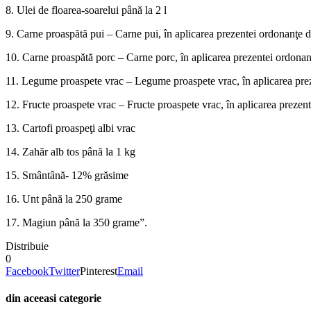
8. Ulei de floarea-soarelui până la 2 l
9. Carne proaspătă pui – Carne pui, în aplicarea prezentei ordonanţe de
10. Carne proaspătă porc – Carne porc, în aplicarea prezentei ordonanţ
11. Legume proaspete vrac – Legume proaspete vrac, în aplicarea prezen
12. Fructe proaspete vrac – Fructe proaspete vrac, în aplicarea prezen
13. Cartofi proaspeţi albi vrac
14. Zahăr alb tos până la 1 kg
15. Smântână- 12% grăsime
16. Unt până la 250 grame
17. Magiun până la 350 grame”.
Distribuie
0
Facebook
Twitter
Pinterest
Email
din aceeasi categorie