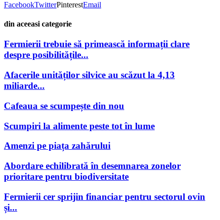
Facebook
Twitter
Pinterest
Email
din aceeasi categorie
Fermierii trebuie să primească informații clare
despre posibilitățile...
Afacerile unităților silvice au scăzut la 4,13
miliarde...
Cafeaua se scumpește din nou
Scumpiri la alimente peste tot în lume
Amenzi pe piața zahărului
Abordare echilibrată în desemnarea zonelor
prioritare pentru biodiversitate
Fermierii cer sprijin financiar pentru sectorul ovin
și...