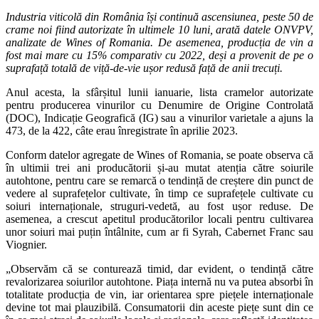
Industria viticolă din România își continuă ascensiunea, peste 50 de
crame noi fiind autorizate în ultimele 10 luni, arată datele ONVPV,
analizate de Wines of Romania. De asemenea, producția de vin a
fost mai mare cu 15% comparativ cu 2022, deși a provenit de pe o
suprafață totală de viță-de-vie ușor redusă față de anii trecuți.
Anul acesta, la sfârșitul lunii ianuarie, lista cramelor autorizate
pentru producerea vinurilor cu Denumire de Origine Controlată
(DOC), Indicație Geografică (IG) sau a vinurilor varietale a ajuns la
473, de la 422, câte erau înregistrate în aprilie 2023.
Conform datelor agregate de Wines of Romania, se poate observa că
în ultimii trei ani producătorii și-au mutat atenția către soiurile
autohtone, pentru care se remarcă o tendință de creștere din punct de
vedere al suprafețelor cultivate, în timp ce suprafețele cultivate cu
soiuri internaționale, struguri-vedetă, au fost ușor reduse. De
asemenea, a crescut apetitul producătorilor locali pentru cultivarea
unor soiuri mai puțin întâlnite, cum ar fi Syrah, Cabernet Franc sau
Viognier.
„Observăm că se conturează timid, dar evident, o tendință către
revalorizarea soiurilor autohtone. Piața internă nu va putea absorbi în
totalitate producția de vin, iar orientarea spre piețele internaționale
devine tot mai plauzibilă. Consumatorii din aceste piețe sunt din ce