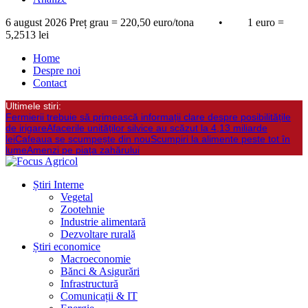
6 august 2026
Preț grau = 220,50 euro/tona • 1 euro =
5,2513 lei
Home
Despre noi
Contact
Ultimele stiri:
Fermierii trebuie să primească informații clare despre posibilitățile
de irigare
Afacerile unităților silvice au scăzut la 4,13 miliarde
lei
Cafeaua se scumpește din nou
Scumpiri la alimente peste tot în
lume
Amenzi pe piața zahărului
Știri Interne
Vegetal
Zootehnie
Industrie alimentară
Dezvoltare rurală
Știri economice
Macroeconomie
Bănci & Asigurări
Infrastructură
Comunicații & IT