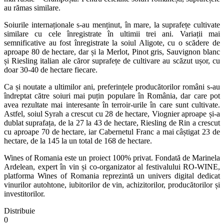
au rămas similare.
Soiurile internaționale s-au menținut, în mare, la suprafețe cultivate
similare cu cele înregistrate în ultimii trei ani. Variații mai
semnificative au fost înregistrate la soiul Aligote, cu o scădere de
aproape 80 de hectare, dar și la Merlot, Pinot gris, Sauvignon blanc
și Riesling italian ale căror suprafețe de cultivare au scăzut ușor, cu
doar 30-40 de hectare fiecare.
Ca și noutate a ultimilor ani, preferințele producătorilor români s-au
îndreptat către soiuri mai puțin populare în România, dar care pot
avea rezultate mai interesante în terroir-urile în care sunt cultivate.
Astfel, soiul Syrah a crescut cu 28 de hectare, Viognier aproape și-a
dublat suprafața, de la 27 la 43 de hectare, Riesling de Rin a crescut
cu aproape 70 de hectare, iar Cabernetul Franc a mai câștigat 23 de
hectare, de la 145 la un total de 168 de hectare.
Wines of Romania este un proiect 100% privat. Fondată de Marinela
Ardelean, expert în vin și co-organizator al festivalului RO-WINE,
platforma Wines of Romania reprezintă un univers digital dedicat
vinurilor autohtone, iubitorilor de vin, achizitorilor, producătorilor și
investitorilor.
Distribuie
0