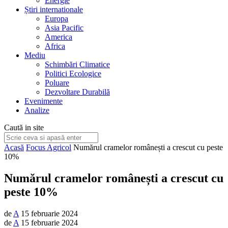
Energie
Știri internationale
Europa
Asia Pacific
America
Africa
Mediu
Schimbări Climatice
Politici Ecologice
Poluare
Dezvoltare Durabilă
Evenimente
Analize
Caută in site
Acasă
Focus Agricol
Numărul cramelor românești a crescut cu peste
10%
Numărul cramelor românești a crescut cu
peste 10%
de
A
15 februarie 2024
de
A
15 februarie 2024