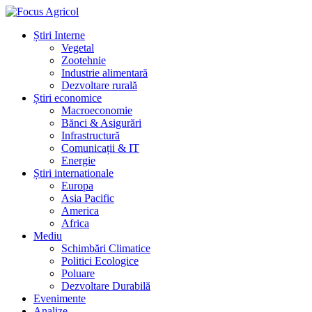
Știri Interne
Vegetal
Zootehnie
Industrie alimentară
Dezvoltare rurală
Știri economice
Macroeconomie
Bănci & Asigurări
Infrastructură
Comunicații & IT
Energie
Știri internationale
Europa
Asia Pacific
America
Africa
Mediu
Schimbări Climatice
Politici Ecologice
Poluare
Dezvoltare Durabilă
Evenimente
Analize