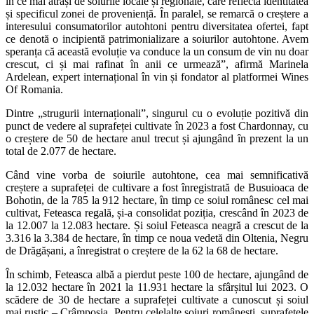
în ce mai atrași de soiurile locale și regionale, care reflectă identitatea
și specificul zonei de proveniență. În paralel, se remarcă o creștere a
interesului consumatorilor autohtoni pentru diversitatea ofertei, fapt
ce denotă o incipientă patrimonializare a soiurilor autohtone. Avem
speranța că această evoluție va conduce la un consum de vin nu doar
crescut, ci și mai rafinat în anii ce urmează”, afirmă Marinela
Ardelean, expert internațional în vin și fondator al platformei Wines
Of Romania.
Dintre „strugurii internaționali”, singurul cu o evoluție pozitivă din
punct de vedere al suprafeței cultivate în 2023 a fost Chardonnay, cu
o creștere de 50 de hectare anul trecut și ajungând în prezent la un
total de 2.077 de hectare.
Când vine vorba de soiurile autohtone, cea mai semnificativă
creștere a suprafeței de cultivare a fost înregistrată de Busuioaca de
Bohotin, de la 785 la 912 hectare, în timp ce soiul românesc cel mai
cultivat, Feteasca regală, și-a consolidat poziția, crescând în 2023 de
la 12.007 la 12.083 hectare. Și soiul Feteasca neagră a crescut de la
3.316 la 3.384 de hectare, în timp ce noua vedetă din Oltenia, Negru
de Drăgășani, a înregistrat o creștere de la 62 la 68 de hectare.
În schimb, Feteasca albă a pierdut peste 100 de hectare, ajungând de
la 12.032 hectare în 2021 la 11.931 hectare la sfârșitul lui 2023. O
scădere de 30 de hectare a suprafeței cultivate a cunoscut și soiul
mai rustic – Crâmpoșia. Pentru celelalte soiuri românești, suprafețele