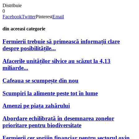
Distribuie
0
Facebook
Twitter
Pinterest
Email
din aceeasi categorie
Fermierii trebuie să primească informații clare
despre posibilitățile...
Afacerile unităților silvice au scăzut la 4,13
miliarde...
Cafeaua se scumpește din nou
Scumpiri la alimente peste tot în lume
Amenzi pe piața zahărului
Abordare echilibrată în desemnarea zonelor
prioritare pentru biodiversitate
Fermierii cer sprijin financiar pentru sectorul ovin