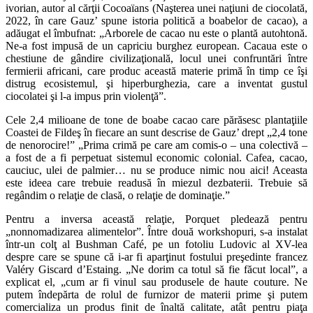
ivorian, autor al cărţii Cocoaïans (Naşterea unei naţiuni de ciocolată,
2022, în care Gauz’ spune istoria politică a boabelor de cacao), a
adăugat el îmbufnat: „Arborele de cacao nu este o plantă autohtonă.
Ne-a fost impusă de un capriciu burghez european. Cacaua este o
chestiune de gândire civilizaţională, locul unei confruntări între
fermierii africani, care produc această materie primă în timp ce îşi
distrug ecosistemul, şi hiperburghezia, care a inventat gustul
ciocolatei şi l-a impus prin violenţă”.
Cele 2,4 milioane de tone de boabe cacao care părăsesc plantaţiile
Coastei de Fildeş în fiecare an sunt descrise de Gauz’ drept „2,4 tone
de nenorocire!” „Prima crimă pe care am comis-o – una colectivă –
a fost de a fi perpetuat sistemul economic colonial. Cafea, cacao,
cauciuc, ulei de palmier… nu se produce nimic nou aici! Aceasta
este ideea care trebuie readusă în miezul dezbaterii. Trebuie să
regândim o relaţie de clasă, o relaţie de dominaţie.”
Pentru a inversa această relaţie, Porquet pledează pentru
„nonnomadizarea alimentelor”. Între două workshopuri, s-a instalat
într-un colţ al Bushman Café, pe un fotoliu Ludovic al XV-lea
despre care se spune că i-ar fi aparţinut fostului preşedinte francez
Valéry Giscard d’Estaing. „Ne dorim ca totul să fie făcut local”, a
explicat el, „cum ar fi vinul sau produsele de haute couture. Ne
putem îndepărta de rolul de furnizor de materii prime şi putem
comercializa un produs finit de înaltă calitate, atât pentru piaţa