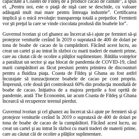
capacitate a Coastei de Fildeş de a produce cacao de calitate”, a spus
el. „Pentru noi, este o piaţă de nişă care se deschide, cu valoare
adăugată mult mai mare pentru întreaga industrie”. Certificarea
implică şi o mică revoluţie: transparenţa totală a preţurilor. Fermierii
vor şti preţul la care se vinde ciocolata produsă din boabele lor”.
Guvernul ivorian şi cel ghanez au încercat să-i ajute pe fermieri să-şi
protejeze veniturile cerând în 2019 o suprataxă de 400 de dolari pe
tona de boabe de cacao de la cumpărători. Făcând acest lucru, au
creat un cartel şi au intrat în război cu marii traderi de materii prime,
care au căutat căi de ocolire a plăţilor suplimentare. Bătălia voinţelor
a paralizat un sector şi aşa blocat de pandemia de COVID-19, când
marii cumpărători au făcut presiuni pentru primirea de discounturi
pentru a fluidiza piaţa. Coasta de Fildeş şi Ghana au fost astfel
încurajate să tranzacţioneze boabele de cacao pe cont propriu.
Împreună, cele două ţări controlează 60% din producţia mondială de
boabe de cacao. Iniţiativa de a majora preţurile a fost oprită de
pandemie, arată The Economist, iar acum Coasta de Fildeş şi Ghana
încearcă să recupereze terenul pierdut.
Guvernul ivorian şi cel ghanez au încercat să-i ajute pe fermieri să-şi
protejeze veniturile cerând în 2019 o suprataxă de 400 de dolari pe
tona de boabe de cacao de la cumpărători. Făcând acest lucru, au
creat un cartel şi au intrat în război cu marii traderi de materii prime,
care au căutat căi de ocolire a plăţilor suplimentare.