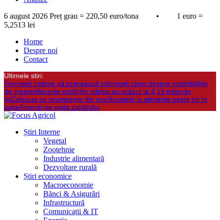
6 august 2026
Preț grau = 220,50 euro/tona • 1 euro =
5,2513 lei
Home
Despre noi
Contact
Ultimele stiri:
Fermierii trebuie să primească informații clare despre posibilitățile
de irigare
Afacerile unităților silvice au scăzut la 4,13 miliarde
lei
Cafeaua se scumpește din nou
Scumpiri la alimente peste tot în
lume
Amenzi pe piața zahărului
Știri Interne
Vegetal
Zootehnie
Industrie alimentară
Dezvoltare rurală
Știri economice
Macroeconomie
Bănci & Asigurări
Infrastructură
Comunicații & IT