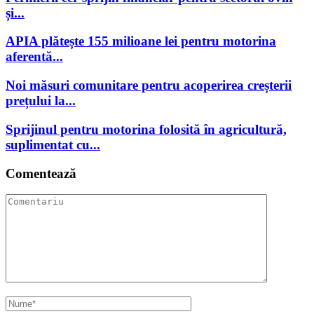
și...
APIA plătește 155 milioane lei pentru motorina
aferentă...
Noi măsuri comunitare pentru acoperirea creșterii
prețului la...
Sprijinul pentru motorina folosită în agricultură,
suplimentat cu...
Comentează