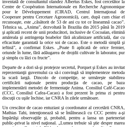
inventată de consultantul olandez Albertus Eskes, fost cercetător la
Centre de Coopération Internationale en Recherche Agronomique
pour le Développement (CIRAD, Centrul Internaţional de
Cooperare pentru Cercetare Agronomică), care, după cum chiar el
recunoaşte, este „căsătorit de 53 de ani cu tot ce înseamnă cacao”.
Tehnica sa, „Anima”, dezvoltată în Brazilia din 2015 până în 2019
şi aplicată recent de unii producători, inclusive de Cocoaïan, elimină
amăreala şi astringenţa boabelor fără alcalinizare artificială, dar cu
eficacitate garantată la orice soi de cacao. Este o metodă simplă şi
ieftină”, a confirmat Eskes. „Poate fi aplicată de orice fermier,
oriunde în lume, fără adăugarea de drojdii cultivate în laborator, pur
şi simplu cu lăzi cu fructe”.
Departe de a dori să-şi protejeze secretul, Porquet şi Eskes au invitat
reprezentanţii guvernului ca să-i convingă să implementeze metoda
la scară largă. Dincolo de competiţie, se urmăreşte stabilirea
certificării naţionale pentru producţia de cacao, pe baza
implementării metodei de fermentaţie Anima. Consiliul Café-Cacao
(CCC, Consiliul Cafea-Cacao) a fost prezent în prima zi pentru
discuţii cu uşile închise, iar CNRA în zilele următoare.
Un crescător de cacao entuziast şi coordonator al cercetării CNRA,
Mathias Tahi, intenţionează să se întâlnească cu CCC pentru a-şi
împărtăşi observaţiile şi, probabil, pentru a lansa un parteneriat
public-privat la nivel naţional. „Lumea trebuie să ştie despre marea