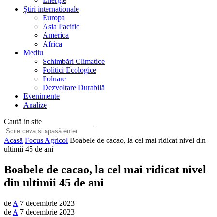
Energie
Știri internationale
Europa
Asia Pacific
America
Africa
Mediu
Schimbări Climatice
Politici Ecologice
Poluare
Dezvoltare Durabilă
Evenimente
Analize
Caută in site
Acasă
Focus Agricol
Boabele de cacao, la cel mai ridicat nivel din
ultimii 45 de ani
Boabele de cacao, la cel mai ridicat nivel
din ultimii 45 de ani
de
A
7 decembrie 2023
de
A
7 decembrie 2023