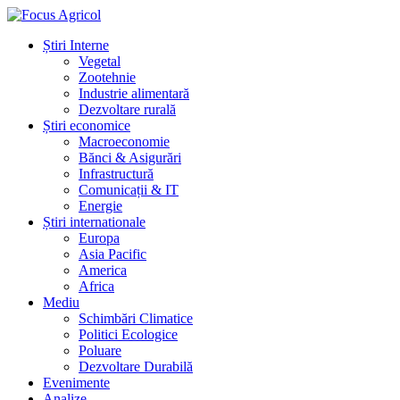
Știri Interne
Vegetal
Zootehnie
Industrie alimentară
Dezvoltare rurală
Știri economice
Macroeconomie
Bănci & Asigurări
Infrastructură
Comunicații & IT
Energie
Știri internationale
Europa
Asia Pacific
America
Africa
Mediu
Schimbări Climatice
Politici Ecologice
Poluare
Dezvoltare Durabilă
Evenimente
Analize