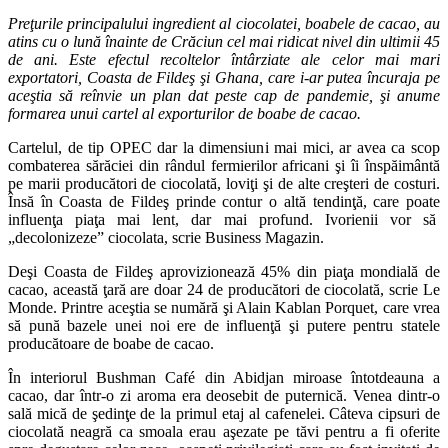
Preţurile principalului ingredient al ciocolatei, boabele de cacao, au
atins cu o lună înainte de Crăciun cel mai ridicat nivel din ultimii 45
de ani. Este efectul recoltelor întârziate ale celor mai mari
exportatori, Coasta de Fildeş şi Ghana, care i-ar putea încuraja pe
aceştia să reînvie un plan dat peste cap de pandemie, şi anume
formarea unui cartel al exporturilor de boabe de cacao.
Cartelul, de tip OPEC dar la dimensiuni mai mici, ar avea ca scop
combaterea sărăciei din rândul fermierilor africani şi îi înspăimântă
pe marii producători de ciocolată, loviţi şi de alte creşteri de costuri.
Însă în Coasta de Fildeş prinde contur o altă tendinţă, care poate
influenţa piaţa mai lent, dar mai profund. Ivorienii vor să
„decolonizeze” ciocolata, scrie Business Magazin.
Deşi Coasta de Fildeş aprovizionează 45% din piaţa mondială de
cacao, această ţară are doar 24 de producători de ciocolată, scrie Le
Monde. Printre aceştia se numără şi Alain Kablan Porquet, care vrea
să pună bazele unei noi ere de influenţă şi putere pentru statele
producătoare de boabe de cacao.
În interiorul Bushman Café din Abidjan miroase întotdeauna a
cacao, dar într-o zi aroma era deosebit de puternică. Venea dintr-o
sală mică de şedinţe de la primul etaj al cafenelei. Câteva cipsuri de
ciocolată neagră ca smoala erau aşezate pe tăvi pentru a fi oferite