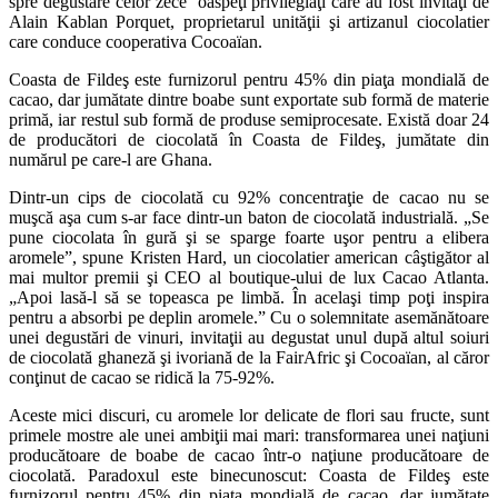
spre degustare celor zece oaspeţi privilegiaţi care au fost invitaţi de
Alain Kablan Porquet, proprietarul unităţii şi artizanul ciocolatier
care conduce cooperativa Cocoaïan.
Coasta de Fildeş este furnizorul pentru 45% din piaţa mondială de
cacao, dar jumătate dintre boabe sunt exportate sub formă de materie
primă, iar restul sub formă de produse semiprocesate. Există doar 24
de producători de ciocolată în Coasta de Fildeş, jumătate din
numărul pe care-l are Ghana.
Dintr-un cips de ciocolată cu 92% concentraţie de cacao nu se
muşcă aşa cum s-ar face dintr-un baton de ciocolată industrială. „Se
pune ciocolata în gură şi se sparge foarte uşor pentru a elibera
aromele”, spune Kristen Hard, un ciocolatier american câştigător al
mai multor premii şi CEO al boutique-ului de lux Cacao Atlanta.
„Apoi lasă-l să se topeasca pe limbă. În acelaşi timp poţi inspira
pentru a absorbi pe deplin aromele.” Cu o solemnitate asemănătoare
unei degustări de vinuri, invitaţii au degustat unul după altul soiuri
de ciocolată ghaneză şi ivoriană de la FairAfric şi Cocoaïan, al căror
conţinut de cacao se ridică la 75-92%.
Aceste mici discuri, cu aromele lor delicate de flori sau fructe, sunt
primele mostre ale unei ambiţii mai mari: transformarea unei naţiuni
producătoare de boabe de cacao într-o naţiune producătoare de
ciocolată. Paradoxul este binecunoscut: Coasta de Fildeş este
furnizorul pentru 45% din piaţa mondială de cacao, dar jumătate