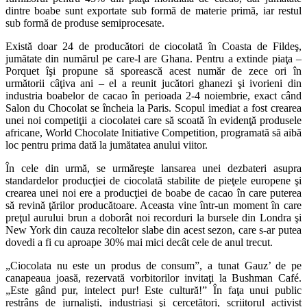
dintre boabe sunt exportate sub formă de materie primă, iar restul
sub formă de produse semiprocesate.
Există doar 24 de producători de ciocolată în Coasta de Fildeş,
jumătate din numărul pe care-l are Ghana. Pentru a extinde piaţa –
Porquet îşi propune să sporească acest număr de zece ori în
următorii câţiva ani – el a reunit jucători ghanezi şi ivorieni din
industria boabelor de cacao în perioada 2-4 noiembrie, exact când
Salon du Chocolat se încheia la Paris. Scopul imediat a fost crearea
unei noi competiţii a ciocolatei care să scoată în evidenţă produsele
africane, World Chocolate Initiative Competition, programată să aibă
loc pentru prima dată la jumătatea anului viitor.
În cele din urmă, se urmăreşte lansarea unei dezbateri asupra
standardelor producţiei de ciocolată stabilite de pieţele europene şi
crearea unei noi ere a producţiei de boabe de cacao în care puterea
să revină ţărilor producătoare. Aceasta vine într-un moment în care
preţul aurului brun a doborât noi recorduri la bursele din Londra şi
New York din cauza recoltelor slabe din acest sezon, care s-ar putea
dovedi a fi cu aproape 30% mai mici decât cele de anul trecut.
„Ciocolata nu este un produs de consum”, a tunat Gauz’ de pe
canapeaua joasă, rezervată vorbitorilor invitaţi la Bushman Café.
„Este gând pur, intelect pur! Este cultură!” În faţa unui public
restrâns de jurnalişti, industriaşi şi cercetători, scriitorul activist