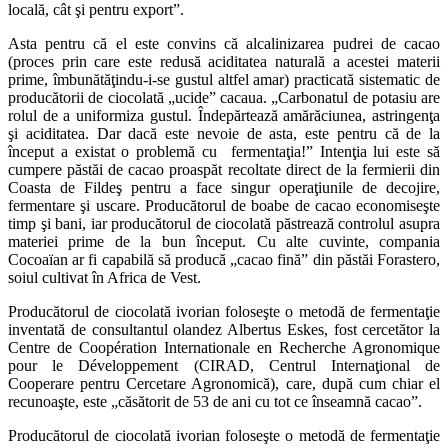
locală, cât şi pentru export”.
Asta pentru că el este convins că alcalinizarea pudrei de cacao
(proces prin care este redusă aciditatea naturală a acestei materii
prime, îmbunătăţindu-i-se gustul altfel amar) practicată sistematic de
producătorii de ciocolată „ucide” cacaua. „Carbonatul de potasiu are
rolul de a uniformiza gustul. Îndepărtează amărăciunea, astringenţa
şi aciditatea. Dar dacă este nevoie de asta, este pentru că de la
început a existat o problemă cu fermentaţia!” Intenţia lui este să
cumpere păstăi de cacao proaspăt recoltate direct de la fermierii din
Coasta de Fildeş pentru a face singur operaţiunile de decojire,
fermentare şi uscare. Producătorul de boabe de cacao economiseşte
timp şi bani, iar producătorul de ciocolată păstrează controlul asupra
materiei prime de la bun început. Cu alte cuvinte, compania
Cocoaïan ar fi capabilă să producă „cacao fină” din păstăi Forastero,
soiul cultivat în Africa de Vest.
Producătorul de ciocolată ivorian foloseşte o metodă de fermentaţie
inventată de consultantul olandez Albertus Eskes, fost cercetător la
Centre de Coopération Internationale en Recherche Agronomique
pour le Développement (CIRAD, Centrul Internaţional de
Cooperare pentru Cercetare Agronomică), care, după cum chiar el
recunoaşte, este „căsătorit de 53 de ani cu tot ce înseamnă cacao”.
Producătorul de ciocolată ivorian foloseşte o metodă de fermentaţie