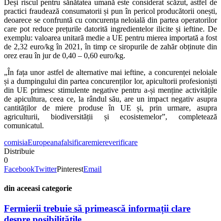
Deși riscul pentru sănătatea umană este considerat scăzut, astfel de
practici fraudează consumatorii și pun în pericol producătorii onești,
deoarece se confruntă cu concurența neloială din partea operatorilor
care pot reduce prețurile datorită ingredientelor ilicite și ieftine. De
exemplu: valoarea unitară medie a UE pentru mierea importată a fost
de 2,32 euro/kg în 2021, în timp ce siropurile de zahăr obținute din
orez erau în jur de 0,40 – 0,60 euro/kg.
„În fața unor astfel de alternative mai ieftine, a concurenței neloiale
și a dumpingului din partea concurenților lor, apicultorii profesioniști
din UE primesc stimulente negative pentru a-și menține activitățile
de apicultura, ceea ce, la rândul său, are un impact negativ asupra
cantităților de miere produse în UE și, prin urmare, asupra
agriculturii, biodiversității și ecosistemelor”, completează
comunicatul.
comisia
Europeana
falsificare
miere
verificare
Distribuie
0
Facebook
Twitter
Pinterest
Email
din aceeasi categorie
Fermierii trebuie să primească informații clare
despre posibilitățile...