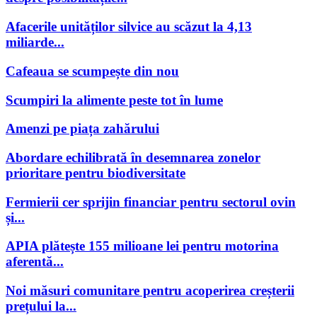
Afacerile unităților silvice au scăzut la 4,13
miliarde...
Cafeaua se scumpește din nou
Scumpiri la alimente peste tot în lume
Amenzi pe piața zahărului
Abordare echilibrată în desemnarea zonelor
prioritare pentru biodiversitate
Fermierii cer sprijin financiar pentru sectorul ovin
și...
APIA plătește 155 milioane lei pentru motorina
aferentă...
Noi măsuri comunitare pentru acoperirea creșterii
prețului la...