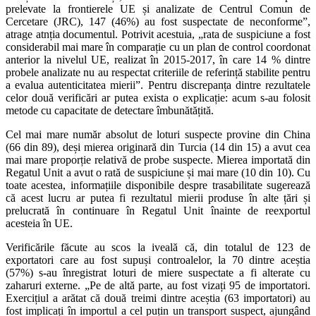
prelevate la frontierele UE și analizate de Centrul Comun de
Cercetare (JRC), 147 (46%) au fost suspectate de neconforme”,
atrage atnția documentul. Potrivit acestuia, „rata de suspiciune a fost
considerabil mai mare în comparație cu un plan de control coordonat
anterior la nivelul UE, realizat în 2015-2017, în care 14 % dintre
probele analizate nu au respectat criteriile de referință stabilite pentru
a evalua autenticitatea mierii”. Pentru discrepanța dintre rezultatele
celor două verificări ar putea exista o explicație: acum s-au folosit
metode cu capacitate de detectare îmbunătățită.
Cel mai mare număr absolut de loturi suspecte provine din China
(66 din 89), deși mierea originară din Turcia (14 din 15) a avut cea
mai mare proporție relativă de probe suspecte. Mierea importată din
Regatul Unit a avut o rată de suspiciune și mai mare (10 din 10). Cu
toate acestea, informațiile disponibile despre trasabilitate sugerează
că acest lucru ar putea fi rezultatul mierii produse în alte țări și
prelucrată în continuare în Regatul Unit înainte de reexportul
acesteia în UE.
Verificările făcute au scos la iveală că, din totalul de 123 de
exportatori care au fost supuși controalelor, la 70 dintre aceștia
(57%) s-au înregistrat loturi de miere suspectate a fi alterate cu
zaharuri externe. „Pe de altă parte, au fost vizați 95 de importatori.
Exercițiul a arătat că două treimi dintre aceștia (63 importatori) au
fost implicați în importul a cel puțin un transport suspect, ajungând