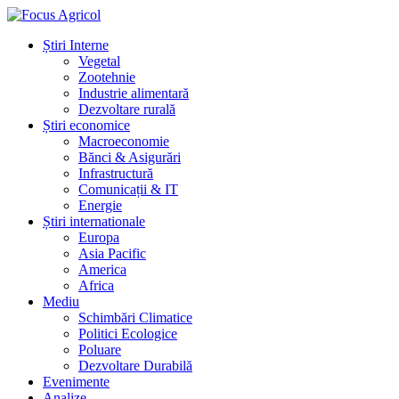
Știri Interne
Vegetal
Zootehnie
Industrie alimentară
Dezvoltare rurală
Știri economice
Macroeconomie
Bănci & Asigurări
Infrastructură
Comunicații & IT
Energie
Știri internationale
Europa
Asia Pacific
America
Africa
Mediu
Schimbări Climatice
Politici Ecologice
Poluare
Dezvoltare Durabilă
Evenimente
Analize