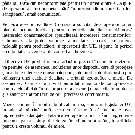
până la 100% din neconformitate pentru un număr dintre ei. Alți 44
de operatori au fost anchetați până în prezent, dintre care 9 au fost
sancționați”, arată comunicatul.
Pe baza acestor rezultate, Comisia a solicitat deja operatorilor un
plan de acțiune imediat pentru a remedia situația care dăunează
intereselor consumatorilor (periclitează încrederea consumatorilor),
subminează lanțurile valorice alimentare, creează concurență
neloială pentru producătorii și operatorii din UE. și pune în pericol
credibilitatea sistemelor de control al alimentelor.
„Directiva UE privind mierea, aflată în prezent în curs de revizuire,
va permite, de asemenea, includerea unor dispoziții care să protejeze
și mai bine interesele consumatorilor și ale producătorilor cinstiți prin
obligarea unei etichete detaliate a originii geografice a mierii. De
asemenea, Comisia a invitat autoritățile naționale să sporească
controalele oficiale în sector pentru a descuraja practicile frauduloase
și a sancționa autorii fraudelor”, precizează comunicatul.
Mierea conține în mod natural zaharuri și, conform legislației UE,
trebuie să rămână pură, ceea ce înseamnă că nu poate avea
ingrediente adăugate. Falsificarea apare atunci când ingrediente
precum apa sau siropurile de zahăr ieftine sunt adăugate artificial
pentru a crește volumul de miere.