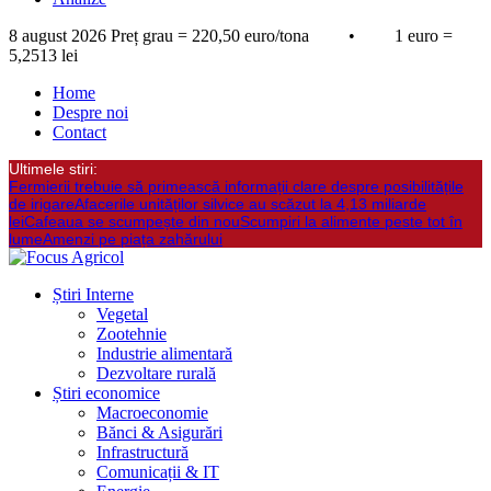
8 august 2026
Preț grau = 220,50 euro/tona • 1 euro =
5,2513 lei
Home
Despre noi
Contact
Ultimele stiri:
Fermierii trebuie să primească informații clare despre posibilitățile
de irigare
Afacerile unităților silvice au scăzut la 4,13 miliarde
lei
Cafeaua se scumpește din nou
Scumpiri la alimente peste tot în
lume
Amenzi pe piața zahărului
Știri Interne
Vegetal
Zootehnie
Industrie alimentară
Dezvoltare rurală
Știri economice
Macroeconomie
Bănci & Asigurări
Infrastructură
Comunicații & IT