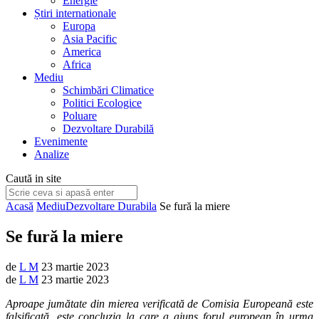
Energie
Știri internationale
Europa
Asia Pacific
America
Africa
Mediu
Schimbări Climatice
Politici Ecologice
Poluare
Dezvoltare Durabilă
Evenimente
Analize
Caută in site
Acasă
Mediu
Dezvoltare Durabila
Se fură la miere
Se fură la miere
de
L M
23 martie 2023
de
L M
23 martie 2023
Aproape jumătate din mierea verificată de Comisia Europeană este
falsificată, este concluzia la care a ajuns forul european în urma