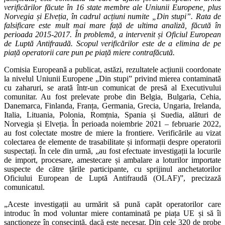
verificărilor făcute în 16 state membre ale Uniunii Europene, plus
Norvegia și Elveția, în cadrul acțiuni numite „Din stupi”. Rata de
falsificare este mult mai mare față de ultima analiză, făcută în
perioada 2015-2017. În problemă, a intervenit și Oficiul European
de Luptă Antifraudă. Scopul verificărilor este de a elimina de pe
piață operatorii care pun pe piață miere contrafăcută.
Comisia Europeană a publicat, astăzi, rezultatele acțiunii coordonate
la nivelul Uniunii Europene „Din stupi” privind mierea contaminată
cu zaharuri, se arată într-un comunicat de presă al Executivului
comunitar. Au fost prelevate probe din Belgia, Bulgaria, Cehia,
Danemarca, Finlanda, Franța, Germania, Grecia, Ungaria, Irelanda,
Italia, Lituania, Polonia, Romțnia, Spania și Suedia, alături de
Norvegia și Elveția. În perioada noiembrie 2021 – februarie 2022,
au fost colectate mostre de miere la frontiere. Verificările au vizat
colectarea de elemente de trasabilitate și informații despre operatorii
suspectați. În cele din urmă, „au fost efectuate investigații la locurile
de import, procesare, amestecare și ambalare a loturilor importate
suspecte de către țările participante, cu sprijinul anchetatorilor
Oficiului European de Luptă Antifraudă (OLAF)”, precizază
comunicatul.
„Aceste investigații au urmărit să pună capăt operatorilor care
introduc în mod voluntar miere contaminată pe piața UE și să îi
sancționeze în consecință, dacă este necesar. Din cele 320 de probe