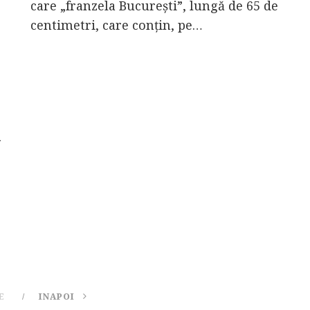
care „franzela Bucureşti”, lungă de 65 de
centimetri, care conţin, pe…
A
E
INAPOI