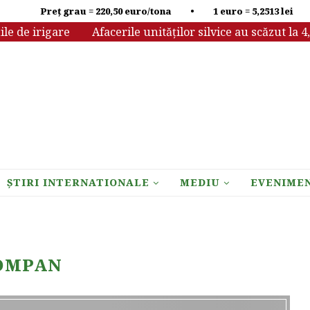
Preț grau = 220,50 euro/tona • 1 euro = 5,2513 lei
e irigare
Afacerile unităților silvice au scăzut la 4,13 m
ȘTIRI INTERNATIONALE
MEDIU
EVENIME
OMPAN