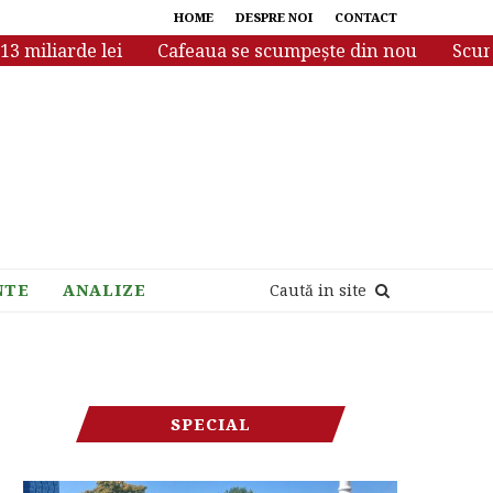
HOME
DESPRE NOI
CONTACT
iliarde lei
Cafeaua se scumpește din nou
Scumpiri 
NTE
ANALIZE
Caută in site
SPECIAL