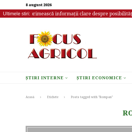
8 august 2026
ebuie să primească informații clare despre posibilitățile d
Ultimele stiri:
ȘTIRI INTERNE
ȘTIRI ECONOMICE
Acasă
Etichete
Posts tagged with "Rompan"
R