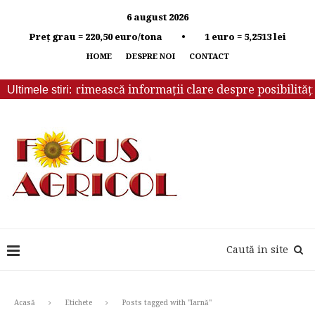
6 august 2026
Preț grau = 220,50 euro/tona • 1 euro = 5,2513 lei
HOME
DESPRE NOI
CONTACT
rebuie să primească informații clare despre posibilitățile 
Ultimele stiri:
Caută in site
Acasă
Etichete
Posts tagged with "Iarnă"