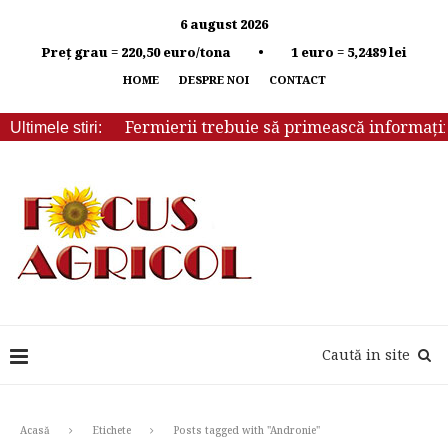
6 august 2026
Preț grau = 220,50 euro/tona • 1 euro = 5,2489 lei
HOME
DESPRE NOI
CONTACT
Fermierii trebuie să primească informații 
Ultimele stiri:
Caută in site
Acasă
Etichete
Posts tagged with "Andronie"